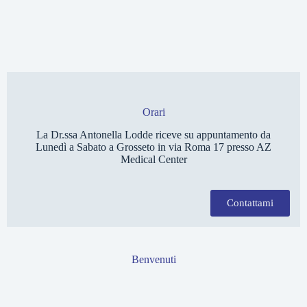
z
n
i
t
o
a
n
r
a
e
l
i
p
Orari
e
La Dr.ssa Antonella Lodde riceve su appuntamento da
r
Lunedì a Sabato a Grosseto in via Roma 17 presso AZ
s
Medical Center
o
n
Contattami
a
l
i
z
Benvenuti
z
a
t