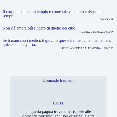
e
Il corpo umano è un tempio e come tale va curato e rispettato,
sempre.
(IPPOCRATE)
Non c'è amore più sincero di quello del cibo.
(GEORGE BERNARD SHAW)
Se ti mancano i medici, ti giovino queste tre medicine: mente lieta,
quiete e dieta giusta.
(SCUOLA MEDICA SALERNITANA, 1100 D.C.)
Domande frequenti
F.A.Q.
In questa pagina troverai le risposte alle
domande piu’ frequenti. Per qualunque altra