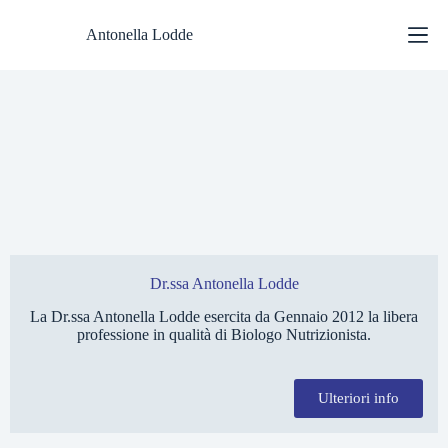
Antonella Lodde
C
E
o
d
n
u
s
c
u
a
l
z
e
i
n
o
Dr.ssa Antonella Lodde
z
n
e
e
La Dr.ssa Antonella Lodde esercita da Gennaio 2012 la libera
n
A
professione in qualità di Biologo Nutrizionista.
u
l
t
i
Ulteriori info
r
m
i
e